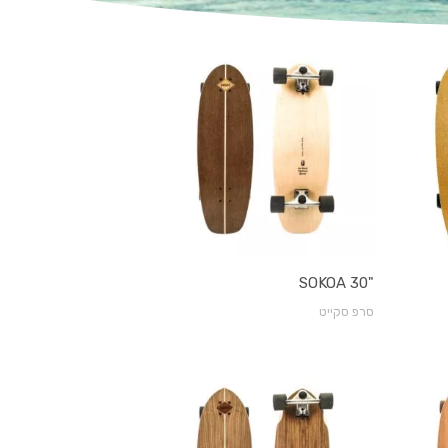
"SOKOA 30
סרפ סקייט