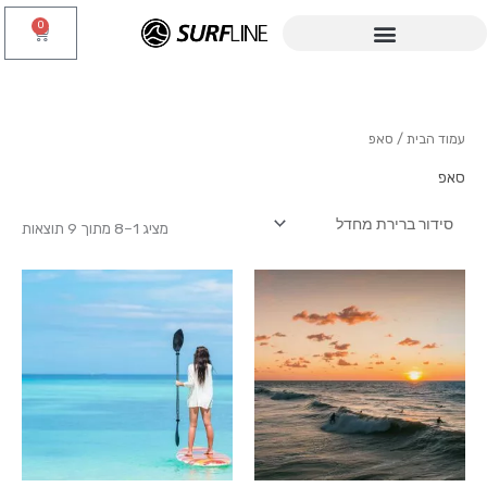
ילוג
0
עגלת
תוכן
קניות
עמוד הבית
/ סאפ
סאפ
מציג 1–8 מתוך 9 תוצאות