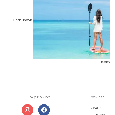
Dark Brown
Jeans
מפת אתר
צרו איתנו קשר
I
W
F
דף הבית
n
h
a