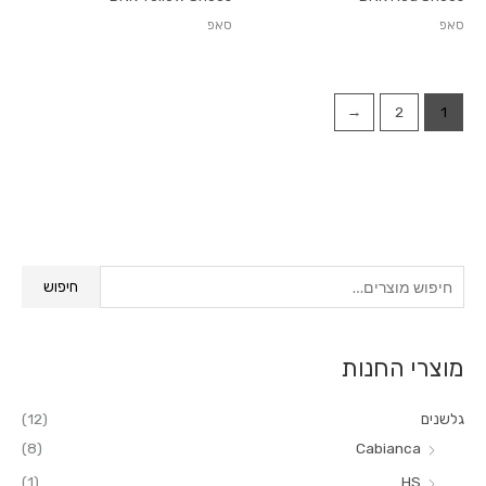
סאפ
סאפ
←
2
1
ח
חיפוש
י
פ
מוצרי החנות
ו
ש
גלשנים
(12)
ע
(8)
Cabianca
ב
(1)
HS
ו