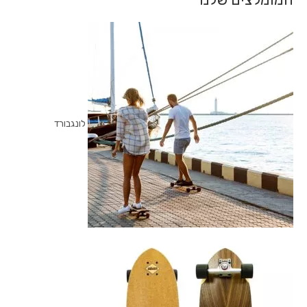
לונגבורד