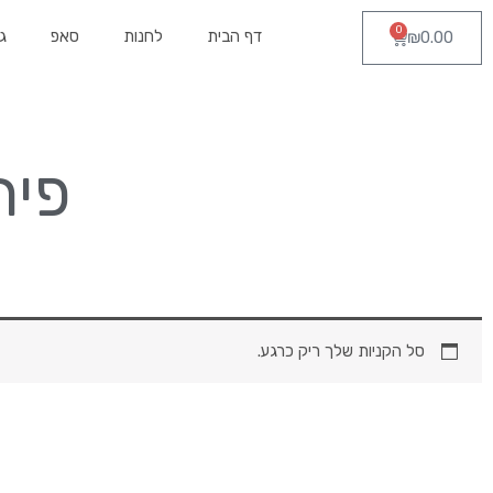
ילוג
0
עגלת
דף הבית
לחנות
סאפ
ג
₪
0.00
תוכן
קניות
פיר
סל הקניות שלך ריק כרגע.