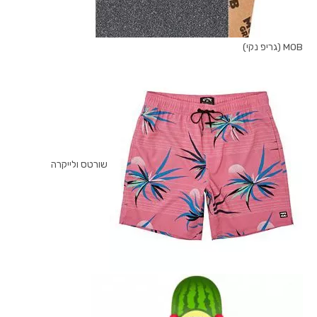
MOB (גריפ נקי)
שורטס ולייקרה