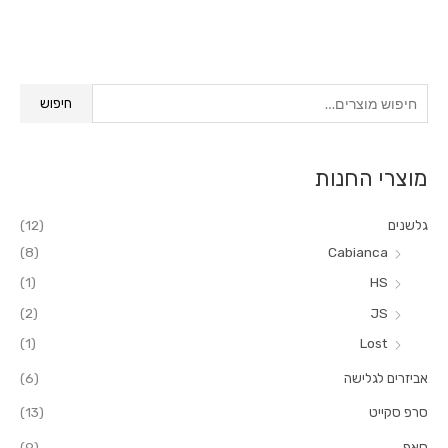
ח
חיפוש
י
פ
מוצרי החנות
ו
ש
גלשנים
(12)
ע
(8)
Cabianca
ב
(1)
HS
ו
ר
(2)
JS
:
(1)
Lost
אביזרים לגלישה
(6)
סרפ סקייט
(13)
סאפ
(9)