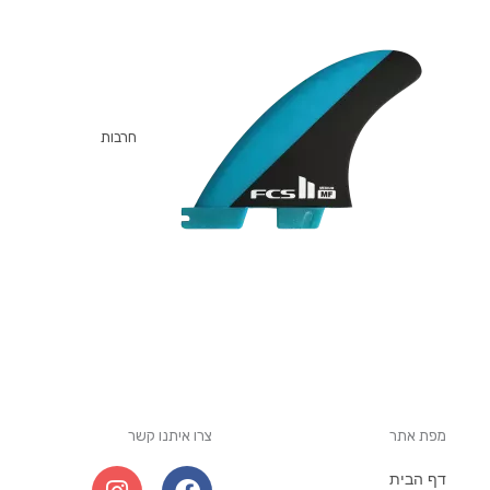
חרבות
מפת אתר
צרו איתנו קשר
I
W
F
דף הבית