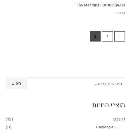
קרשים לסקייט | Toy Machine
קרשים
2
1
→
ח
חיפוש
י
פ
מוצרי החנות
ו
ש
גלשנים
(12)
ע
(8)
Cabianca
ב