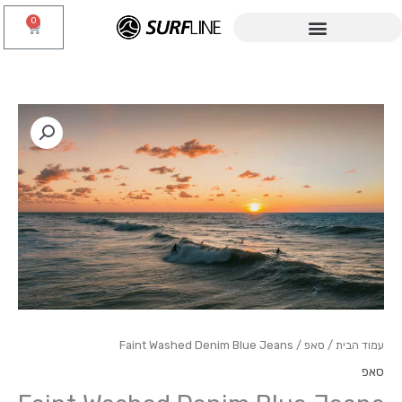
ילוג
0
עגלת
תוכן
קניות
עמוד הבית
/
סאפ
/ Faint Washed Denim Blue Jeans
סאפ