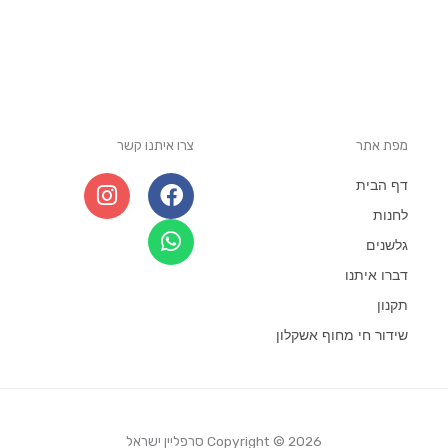
מפת אתר
צרו איתנו קשר
I
W
F
דף הבית
n
h
a
לחנות
s
a
c
גלשנים
t
e
t
a
b
s
דברו איתנו
g
o
a
תקנון
r
p
o
שידור חי מחוף אשקלון
a
p
k
m
Copyright © 2026 סרפליין ישראל