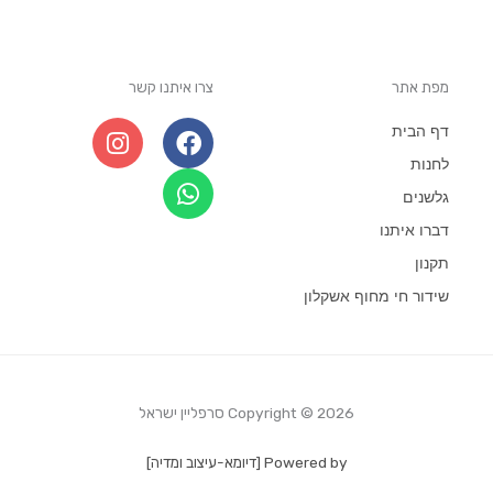
מפת אתר
צרו איתנו קשר
I
W
F
דף הבית
n
h
a
לחנות
s
a
c
גלשנים
t
e
t
a
b
s
דברו איתנו
g
o
a
תקנון
r
p
o
שידור חי מחוף אשקלון
a
p
k
m
Copyright © 2026 סרפליין ישראל
Powered by [דיומא-עיצוב ומדיה]