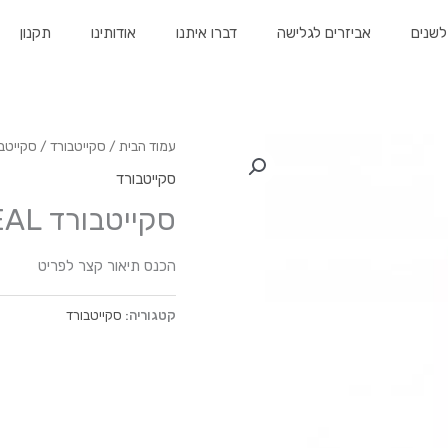
לשנים
אביזרים לגלישה
דברו איתנו
אודותינו
תקנון
עמוד הבית
/
סקייטבורד
/ סקייטבורד REAL (
סקייטבורד
סקייטבורד REAL (קומפלט)
הכנס תיאור קצר לפריט
קטגוריה:
סקייטבורד