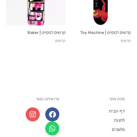
קרשים לסקייט | Toy Machine
קרשים לסקייט | Baker
קרשים
קרשים
מפת אתר
צרו איתנו קשר
I
W
F
דף הבית
n
h
a
לחנות
s
a
c
גלשנים
t
e
t