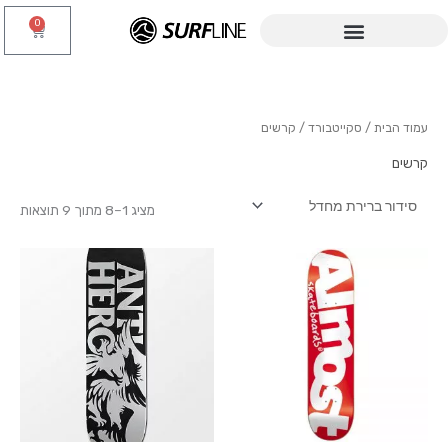
ילוג
0
עגלת
תוכן
קניות
עמוד הבית
/
סקייטבורד
/ קרשים
קרשים
מציג 1–8 מתוך 9 תוצאות