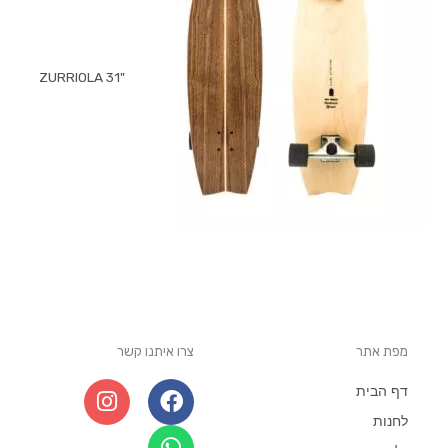
"ZURRIOLA 31
מפת אתר
צרו איתנו קשר
I
W
F
דף הבית
n
h
a
לחנות
s
a
c