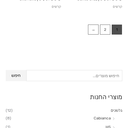
קרשים
קרשים
←
2
1
ח
חיפוש
י
פ
מוצרי החנות
ו
ש
גלשנים
(12)
ע
(8)
Cabianca
ב
(1)
HS
ו