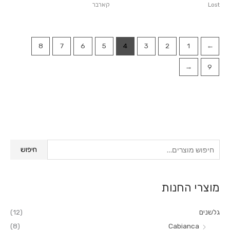
Lost
קארבר
8
7
6
5
4
3
2
1
→
←
9
ח
חיפוש
י
פ
מוצרי החנות
ו
ש
גלשנים
(12)
ע
(8)
Cabianca
ב