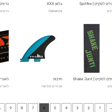
ים לסקייט | Spitfire
גלשן XXX
גריפים לס
לים
Cabianca
גריפים
ם לסקייט | Shake Junt
חרבות
לאגרים לס
פים
אביזרים לגלישה
לאגרים
←
9
8
7
6
5
4
3
2
1