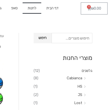
ילוג
0
עגלת
דף הבית
לחנות
סאפ
ג
₪
0.00
תוכן
קניות
עמו
ח
חיפוש
י
פ
מוצרי החנות
ו
ש
גלשנים
(12)
ע
(8)
Cabianca
ב
(1)
HS
ו
(2)
JS
ר
:
(1)
Lost